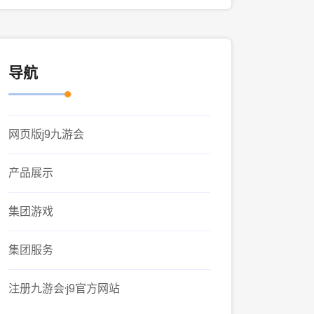
导航
网页版j9九游会
产品展示
集团游戏
集团服务
注册九游会·j9官方网站