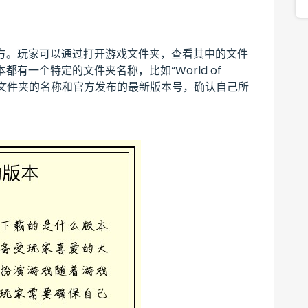
方。玩家可以通过打开游戏文件夹，查看其中的文件
有一个特定的文件夹名称，比如“World of
对比游戏文件夹的名称和官方发布的最新版本号，确认自己所