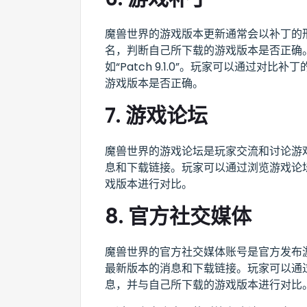
魔兽世界的游戏版本更新通常会以补丁的
名，判断自己所下载的游戏版本是否正确
如“Patch 9.1.0”。玩家可以通过
游戏版本是否正确。
7. 游戏论坛
魔兽世界的游戏论坛是玩家交流和讨论游
息和下载链接。玩家可以通过浏览游戏论
戏版本进行对比。
8. 官方社交媒体
魔兽世界的官方社交媒体账号是官方发布
最新版本的消息和下载链接。玩家可以通
息，并与自己所下载的游戏版本进行对比