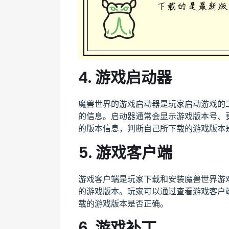
4. 游戏启动器
魔兽世界的游戏启动器是玩家启动游戏的
的信息。启动器通常会显示游戏版本号、
的版本信息，判断自己所下载的游戏版本
5. 游戏客户端
游戏客户端是玩家下载和安装魔兽世界游
的游戏版本。玩家可以通过查看游戏客户
载的游戏版本是否正确。
6. 游戏补丁