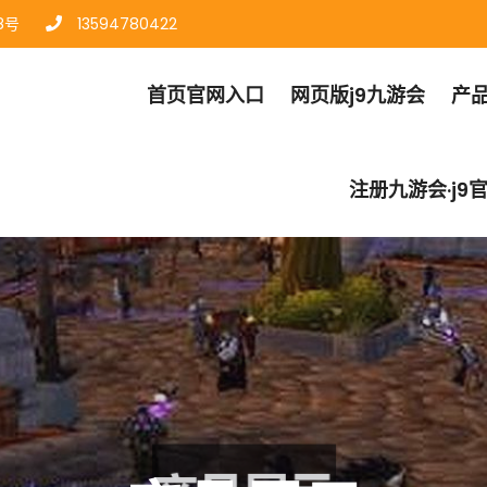
8号
13594780422
首页官网入口
网页版j9九游会
产
注册九游会·j9