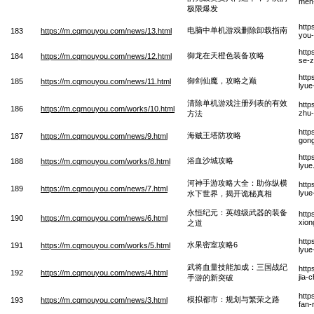
men-
极限爆发
http
电脑中单机游戏删除卸载指南
183
https://m.cqmouyou.com/news/13.html
you-
http
御龙在天橙色装备攻略
184
https://m.cqmouyou.com/news/12.html
se-z
http
御剑仙魔，攻略之巅
185
https://m.cqmouyou.com/news/11.html
lyue
清除单机游戏注册列表的有效
http
186
https://m.cqmouyou.com/works/10.html
zhu-
方法
http
海贼王塔防攻略
187
https://m.cqmouyou.com/news/9.html
gong
http
浴血沙城攻略
188
https://m.cqmouyou.com/works/8.html
lyue
河神手游攻略大全：助你纵横
http
189
https://m.cqmouyou.com/news/7.html
lyue
水下世界，揭开诡秘真相
永恒纪元：英雄级武器的装备
http
190
https://m.cqmouyou.com/news/6.html
xion
之道
http
水果密室攻略6
191
https://m.cqmouyou.com/works/5.html
lyue
武将血量技能加成：三国战纪
http
192
https://m.cqmouyou.com/news/4.html
jia-
手游的新突破
http
模拟都市：规划与繁荣之路
193
https://m.cqmouyou.com/news/3.html
fan-