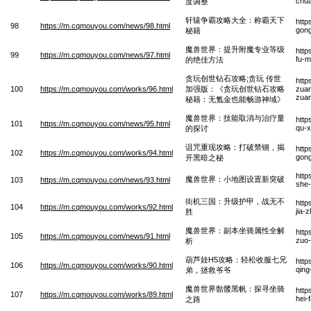
chua
度调整
轩辕争霸攻略大全：称霸天下
http
98
https://m.cqmouyou.com/news/98.html
gong
秘籍
魔兽世界：提升附魔专业等级
http
99
https://m.cqmouyou.com/news/97.html
fu-m
的绝佳方法
贪玩创世钻石攻略;贪玩 传世
http
100
https://m.cqmouyou.com/works/96.html
加强版：《贪玩创世钻石攻略
zuan
zuan
秘籍：无氪金也能畅游神域》
魔兽世界：技能取消与治疗量
http
101
https://m.cqmouyou.com/news/95.html
qu-x
的探讨
诅咒重现攻略：打破禁锢，揭
http
102
https://m.cqmouyou.com/works/94.html
gong
开黑暗之秘
http
魔兽世界：小地图设置新突破
103
https://m.cqmouyou.com/news/93.html
she-
街机三国：升级护甲，战无不
http
104
https://m.cqmouyou.com/works/92.html
jia-
胜
魔兽世界：副本坐骑属性全解
http
105
https://m.cqmouyou.com/news/91.html
zuo-
析
葫芦娃H5攻略：轻松收服七兄
http
106
https://m.cqmouyou.com/works/90.html
qing
弟，拯救爷爷
魔兽世界骷髅黑帆：探寻坐骑
http
107
https://m.cqmouyou.com/works/89.html
hei-
之路