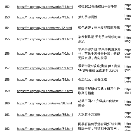
http
横扫2016巅峰横版手游争霸
152
https://m.cqmouyou.com/works/44.html
hen
http
梦幻手游属性
153
https://m.cqmouyou.com/works/43.html
shu-
http
蓝色妖姬：拖尾技能获取秘籍
154
https://m.cqmouyou.com/news/42.html
neng
染发新风潮 天龙手游引领时尚
http
155
https://m.cqmouyou.com/works/41.html
long
潮流
苹果手游外挂;苹果手机游戏开
http
156
https://m.cqmouyou.com/works/40.html
挂：苹果手游外挂神器：解锁
gua-
suo-
无限资源，所向披靡
最新街篮sf攻略;街篮 pf：街篮
http
157
https://m.cqmouyou.com/works/39.html
lyue
SF攻略秘籍 全面解析无死角
http
苍之纪元：装备之道
158
https://m.cqmouyou.com/works/38.html
bei-
暖暖搭配研修宝典：研习生轻
http
159
https://m.cqmouyou.com/works/37.html
xiu-
取高分指南
胡莱三国2：升级战力秘籍大
http
160
https://m.cqmouyou.com/news/36.html
zhan
揭秘
http
无双赵子龙攻略
161
https://m.cqmouyou.com/works/35.html
gong
http
网易轩辕剑手游官网;轩辕剑网
shou
络版手游：轩辕剑手游官网：
162
https://m.cqmouyou.com/works/34.html
shou