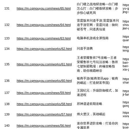
白门楼之战地狱攻略—白门楼
http
131
https://m.cqmouyou.com/news/65.html
怎么打：白门楼炼狱攻略：步
yu-g
jing
步惊心破死局
雷霆版本问道手游;雷霆版本问
http
132
https://m.cqmouyou.com/news/64.html
道手游官网：雷霆问道：御剑
shou
jian
破苍穹，问道真仙途
http
电脑单机游戏全屏指南
133
https://m.cqmouyou.com/news/63.html
quan
http
问道手游腾
134
https://m.cqmouyou.com/works/62.html
ten
王者荣耀鲁班7号攻略—王者
http
荣耀鲁班七号玩法攻略：魯班
ban-
135
https://m.cqmouyou.com/works/61.html
ban-
七號制霸戰場：終極攻略指
xia-
南，助你稱霸峽谷
银商手游(银商资讯app：银商
http
136
https://m.cqmouyou.com/works/60.html
shan
的崛起：打造财富帝国)
王国纪元：升级防御模式，加
http
137
https://m.cqmouyou.com/news/59.html
ji-f
速进程
http
邪神遗迹前期攻略
138
https://m.cqmouyou.com/works/58.html
gong
http
烽火楚汉，英雄崛起
139
https://m.cqmouyou.com/works/57.html
xion
迷你世界进阶攻略：打造你的
http
140
https://m.cqmouyou.com/news/56.html
lyue
专属世界