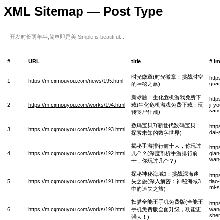
XML Sitemap — Post Type
开发时长两年半,简单即是美 Simple is beautiful...
#
URL
title
# I
时光徽章(时光徽章：挑战时空
http
1
https://m.cqmouyou.com/news/195.html
guan
的神秘之旅)
新标题：生化危机游戏免费下
http
2
https://m.cqmouyou.com/works/194.html
载(生化危机游戏免费下载：玩
ji-y
san
转丧尸狂潮)
数码宝贝7(新世代数码宝贝：
http
3
https://m.cqmouyou.com/works/193.html
dai-
探索未知的数字世界)
揭秘手游排行前十大，你玩过
http
4
https://m.cqmouyou.com/works/192.html
几个？(深度剖析手游排行前
qian
wan-
十，你玩过几个？)
探秘神秘海域3：挑战深海迷
http
5
https://m.cqmouyou.com/works/191.html
失之旅(深入解密：神秘海域3
tiao
mi-s
中的迷失之旅)
扫描全能王手机免费版(全能王
http
6
https://m.cqmouyou.com/works/190.html
手机免费版全面升级，功能更
wang
shen
强大！)