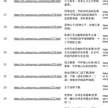
16
https://m.cqmouyou.com/news/180.html
斗士星矢：传承正义之力的新
chua
zhi-
篇章)
同屏监控：手机实时远程监视
http
17
https://m.cqmouyou.com/works/179.html
软件(手机实时远程监视软件：
ji-s
ruan
监视更便捷、实时更直观)
原神公子(原神公子：狂傲王者
http
18
https://m.cqmouyou.com/works/178.html
shen
亮相)
医师们无法解释的医学之谜：
http
19
https://m.cqmouyou.com/news/177.html
十三号病院(医学谜团解密：十
de-y
bing
三号病院之谜)
全球文化交融的历史发展(全球
http
20
https://m.cqmouyou.com/works/176.html
文化交融的历史发展：从古代
rong
dai-
到现代的跨文化交流)
保卫要塞：守护核心任务(保卫
http
21
https://m.cqmouyou.com/works/175.html
he-x
要塞：守护核心任务的续章)
使命召唤14二战下载(新标
http
22
https://m.cqmouyou.com/works/174.html
题：下载《使命召唤14：二
er-z
shi-
战》体验史诗级战争场面)
http
五子连珠下载
23
https://m.cqmouyou.com/news/173.html
zai.
世界杯：全球足球盛事(世界
http
24
https://m.cqmouyou.com/news/172.html
杯：瞩目全球足球盛会完美收
qiu-
gua
官！)