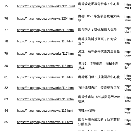
魔兽设定屏幕分辨率：中心技
http
75
https://m.cqmouyou.com/works/121.html
mu-f
巧
魔兽9.05：毕业装备攻略大揭
http
76
https://m.cqmouyou.com/news/120.html
zhua
秘
http
魔兽猎人：赚钱秘籍大揭秘
77
https://m.cqmouyou.com/works/119.html
qian
魔兽技能斩杀高亮，如何设
http
78
https://m.cqmouyou.com/news/118.html
sha-
置？
鬼泣：巅峰战斗攻击力全面提
http
79
https://m.cqmouyou.com/works/117.html
dou-
升
鬼泣5：征服难度，揭秘全新
http
80
https://m.cqmouyou.com/news/116.html
jie-
挑战
http
魔兽怀旧服：技能两栏中心化
81
https://m.cqmouyou.com/news/115.html
neng
http
首区烽烟再起，传奇征程启航
82
https://m.cqmouyou.com/works/114.html
chua
魔兽快速达1850战队等级攻略
http
83
https://m.cqmouyou.com/works/113.html
1850
视频
http
青蛙ssr攻略
84
https://m.cqmouyou.com/news/112.html
lyue
魔兽坐骑收藏攻略：快速获得
http
85
https://m.cqmouyou.com/news/111.html
cang
炫酷坐骑