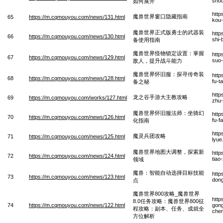
shou
如何展开
http
魔兽世界窗口隐藏指南
65
https://m.cqmouyou.com/news/131.html
kou-
魔兽世界正式版勇士的武器装
http
66
https://m.cqmouyou.com/news/130.html
shi-
备使用指南
魔兽世界怪物锁定设置：掌握
http
67
https://m.cqmouyou.com/news/129.html
suo-
敌人，提升战斗能力
魔兽世界怀旧服：探寻传奇装
http
68
https://m.cqmouyou.com/news/128.html
fu-t
备之秘
http
龙之谷手游大主教攻略
69
https://m.cqmouyou.com/works/127.html
zhu-
魔兽世界怀旧服法师：坐骑幻
http
70
https://m.cqmouyou.com/news/126.html
fu-f
化指南
http
魔灵兵团攻略
71
https://m.cqmouyou.com/news/125.html
lyue
魔兽世界地图大调整，探索新
http
72
https://m.cqmouyou.com/news/124.html
tiao
领域
魔兽：智能自动选择目标技能
http
73
https://m.cqmouyou.com/news/123.html
dong
点
魔兽世界800攻略_魔兽世界
http
8.0任务攻略：魔兽世界800征
74
https://m.cqmouyou.com/news/122.html
gong
程攻略：副本、任务、成就全
chen
方位解析