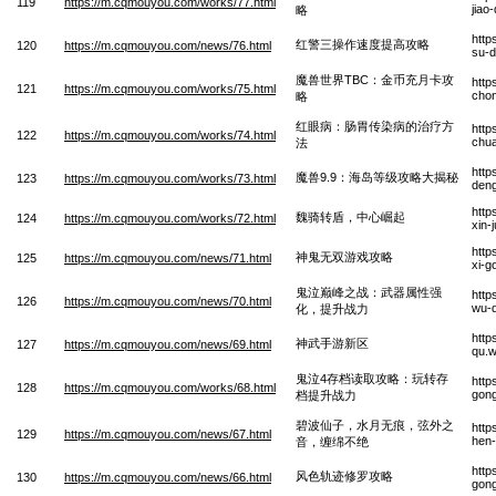
119
https://m.cqmouyou.com/works/77.html
jiao
略
http
红警三操作速度提高攻略
120
https://m.cqmouyou.com/news/76.html
su-d
魔兽世界TBC：金币充月卡攻
http
121
https://m.cqmouyou.com/works/75.html
cho
略
红眼病：肠胃传染病的治疗方
http
122
https://m.cqmouyou.com/works/74.html
chua
法
http
魔兽9.9：海岛等级攻略大揭秘
123
https://m.cqmouyou.com/works/73.html
deng
http
魏骑转盾，中心崛起
124
https://m.cqmouyou.com/works/72.html
xin-
http
神鬼无双游戏攻略
125
https://m.cqmouyou.com/news/71.html
xi-g
鬼泣巅峰之战：武器属性强
http
126
https://m.cqmouyou.com/news/70.html
wu-q
化，提升战力
http
神武手游新区
127
https://m.cqmouyou.com/news/69.html
qu.
鬼泣4存档读取攻略：玩转存
http
128
https://m.cqmouyou.com/works/68.html
gong
档提升战力
碧波仙子，水月无痕，弦外之
http
129
https://m.cqmouyou.com/news/67.html
hen-
音，缠绵不绝
http
风色轨迹修罗攻略
130
https://m.cqmouyou.com/news/66.html
gong