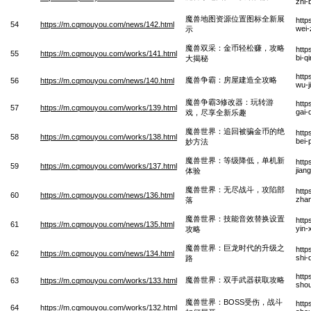
zhi-
魔兽地图资源位置图标全新展
http
54
https://m.cqmouyou.com/news/142.html
wei-
示
魔兽双采：金币轻松赚，攻略
http
55
https://m.cqmouyou.com/works/141.html
bi-q
大揭秘
http
魔兽争霸：房屋建造全攻略
56
https://m.cqmouyou.com/news/140.html
wu-j
魔兽争霸3修改器：玩转游
http
57
https://m.cqmouyou.com/works/139.html
gai-
戏，尽享全新乐趣
魔兽世界：追回被骗金币的绝
http
58
https://m.cqmouyou.com/works/138.html
bei-
妙方法
魔兽世界：等级降低，单机新
http
59
https://m.cqmouyou.com/works/137.html
jian
体验
魔兽世界：无尽战斗，攻陷部
http
60
https://m.cqmouyou.com/news/136.html
zhan
落
魔兽世界：技能音效替换设置
http
61
https://m.cqmouyou.com/news/135.html
yin-
攻略
魔兽世界：巨龙时代的升级之
http
62
https://m.cqmouyou.com/news/134.html
shi-
路
http
魔兽世界：双手武器获取攻略
63
https://m.cqmouyou.com/works/133.html
shou
魔兽世界：BOSS受伤，战斗
http
64
https://m.cqmouyou.com/works/132.html