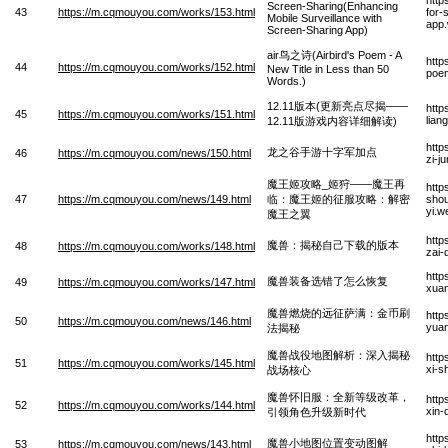
Screen-Sharing(Enhancing
43
https://m.cqmouyou.com/works/153.html
for-
Mobile Surveillance with
app
Screen-Sharing App)
air鸟之诗(Airbird's Poem - A
http
44
https://m.cqmouyou.com/works/152.html
New Title in Less than 50
poem
Words.)
12.11版本(更新亮点尽揭——
http
45
https://m.cqmouyou.com/works/151.html
lian
12.11版游戏内容详细解读)
http
龙之谷手游十字军加点
46
https://m.cqmouyou.com/news/150.html
zi-j
魔王姬攻略_姬狩——魔王再
http
47
https://m.cqmouyou.com/news/149.html
临：魔王姬的征服攻略：解密
shou
yi.w
魔王之翼
http
魔兽：揭秘自己下载的版本
48
https://m.cqmouyou.com/works/148.html
zai-
http
魔兽装备选错了怎么恢复
49
https://m.cqmouyou.com/works/147.html
xuan
魔兽燃烧的远征萨满：金币刷
http
50
https://m.cqmouyou.com/news/146.html
yuan
法揭秘
魔兽战役地图解析：深入揭秘
http
51
https://m.cqmouyou.com/works/145.html
xi-s
战场核心
魔兽怀旧服：全新等级改革，
http
52
https://m.cqmouyou.com/works/144.html
xin-
引领角色升级新时代
http
魔兽小地图位置变动图解
53
https://m.cqmouyou.com/news/143.html