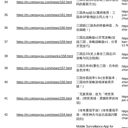
http
34
https://m.cqmouyou.com/news/162.html
huo-
码的最新方法)
http
三国杀sp赵云(重磅推荐：三
35
https://m.cqmouyou.com/news/161.html
yun-
国杀SP新增赵云同人传！)
chu
三国斩(三国杀的终极神器，为
http
36
https://m.cqmouyou.com/news/160.html
sha-
你揭晓！)
三国志战略版s1开荒攻略(征
http
37
https://m.cqmouyou.com/news/159.html
战三国，攻略战略版s1，分享
ban-
s1-f
开荒技巧)
三国志15(史上最全三国志15
http
38
https://m.cqmouyou.com/works/158.html
shan
攻略与玩法指南)
三国吕布传(重生三国：吕布的
http
39
https://m.cqmouyou.com/news/157.html
zhon
血色传奇)
三国全面战争1.9c(全新版本，
http
40
https://m.cqmouyou.com/news/156.html
三国动作策略游戏体验再升
zhen
shen
级！)
「无敌英雄」改为「绝世英
http
41
https://m.cqmouyou.com/news/155.html
雄」(绝世英雄：震撼世界的传
jue-
说)
《传奇重现手游》(传奇重现手
http
42
https://m.cqmouyou.com/news/154.html
游：绝世神兵与远古战场闪耀
shou
chan
回归)
Mobile Surveillance App for
http