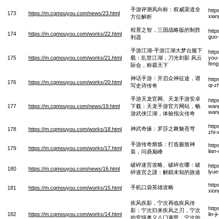
手游评测风向标：权威渠道全
http
173
https://m.cqmouyou.com/news/23.html
xian
方位解析
程昱之智，三国战略版的制胜
http
174
https://m.cqmouyou.com/works/22.html
guo-
利器
手游江湖-手游江湖大梦台服下
http
175
https://m.cqmouyou.com/works/21.html
载：乱世江湖，刀光剑影 风云
you-
feng
际会，称霸天下
神话手游：开启众神征途，谱
http
176
https://m.cqmouyou.com/works/20.html
qi-z
写史诗传奇
手游天龙官网、天龙手游安卓
http
177
https://m.cqmouyou.com/news/19.html
下载：天龙手游官方网站，畅
wang
wang
游武侠江湖，体验指尖传奇
http
神武奇缘：罗莎之舞魅苍穹
178
https://m.cqmouyou.com/works/18.html
zhi-
手游传奇熔炼：打造极致神
http
179
https://m.cqmouyou.com/works/17.html
lian
装，问鼎巅峰
破碎迷宫攻略、破碎在哪：破
http
180
https://m.cqmouyou.com/news/16.html
lyue
碎迷宫之謎：解鎖未知的旅途
http
手机口袋英雄攻略
181
https://m.cqmouyou.com/works/15.html
xion
疾风疾影，宁次再临疾风传
http
影：宁次归来疾风之刃，宁次
182
https://m.cqmouyou.com/works/14.html
lin-
的究级奥义八门遁甲，宁次的