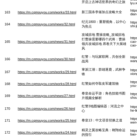
开启上古神话世界的奇幻之旅
lyu.
http
新三国杀李催加点攻略大全
163
https://m.cqmouyou.com/works/33.html
dian
纪元1800：重塑视角，以中心
http
164
https://m.cqmouyou.com/news/32.html
shi-
为焦点
攻城掠地 曹操攻略_攻城掠地
http
打曹操需要哪四个武将：曹操
165
https://m.cqmouyou.com/news/31.html
cao-
领兵攻城掠地 席卷天下大展雄
cao-
风
红警：与玩家联网，共创全新
http
166
https://m.cqmouyou.com/news/30.html
wang
战局
掌派江湖：群雄逐鹿，武林争
http
167
https://m.cqmouyou.com/works/29.html
xion
锋
http
红警如何夺取友军建筑物
168
https://m.cqmouyou.com/works/28.html
you-
拳皇命运手游：角色技能书图
http
169
https://m.cqmouyou.com/news/27.html
shou
片视频全解析
红警3地图编辑器：河流之中
http
170
https://m.cqmouyou.com/news/26.html
he-l
心
http
拳皇13：中文语音切换之道
171
https://m.cqmouyou.com/works/25.html
wen-
精灵之翼攻略宝典：翱翔命运
http
172
https://m.cqmouyou.com/works/24.html
bao-
的指引