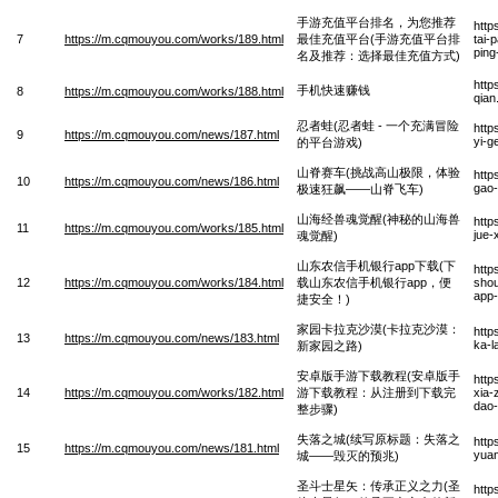
手游充值平台排名，为您推荐
http
7
https://m.cqmouyou.com/works/189.html
最佳充值平台(手游充值平台排
tai-
ping
名及推荐：选择最佳充值方式)
http
手机快速赚钱
8
https://m.cqmouyou.com/works/188.html
qian
忍者蛙(忍者蛙 - 一个充满冒险
http
9
https://m.cqmouyou.com/news/187.html
yi-g
的平台游戏)
山脊赛车(挑战高山极限，体验
http
10
https://m.cqmouyou.com/news/186.html
gao-
极速狂飙——山脊飞车)
山海经兽魂觉醒(神秘的山海兽
http
11
https://m.cqmouyou.com/works/185.html
jue-
魂觉醒)
山东农信手机银行app下载(下
http
12
https://m.cqmouyou.com/works/184.html
载山东农信手机银行app，便
shou
app-
捷安全！)
家园卡拉克沙漠(卡拉克沙漠：
http
13
https://m.cqmouyou.com/news/183.html
ka-l
新家园之路)
安卓版手游下载教程(安卓版手
http
14
https://m.cqmouyou.com/works/182.html
游下载教程：从注册到下载完
xia-
dao-
整步骤)
失落之城(续写原标题：失落之
http
15
https://m.cqmouyou.com/news/181.html
yuan
城——毁灭的预兆)
圣斗士星矢：传承正义之力(圣
http