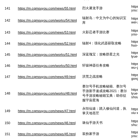
http
烈火屠龙手游
141
https://m.cqmouyou.com/news/55.html
you
辐射岛：中文为中心的知识宝
http
142
https://m.cqmouyou.com/works/54.html
wei-
库
http
火影忍者手游比赛
143
https://m.cqmouyou.com/news/53.html
you-
http
辐射4：强化武器获取攻略
144
https://m.cqmouyou.com/news/52.html
huo-
http
深蓝瑰宝：攻略群星之光
145
https://m.cqmouyou.com/works/51.html
lyue
http
轩辕神器任务攻略
146
https://m.cqmouyou.com/works/50.html
wu-
http
洪荒之战攻略
147
https://m.cqmouyou.com/news/49.html
gong
赛尔号手机攻略秘籍、赛尔号
http
手游新手速成攻略2021：赛尔
148
https://m.cqmouyou.com/works/48.html
lyue
号手游攻略秘籍宝典：助你征
shou
服宇宙星海
永恒仙途：踏入修仙问道，执
http
149
https://m.cqmouyou.com/news/47.html
xiu-
掌天地苍茫
http
诛仙手游天书
150
https://m.cqmouyou.com/news/46.html
shu
http
装扮家手游
151
https://m.cqmouyou.com/news/45.html
you