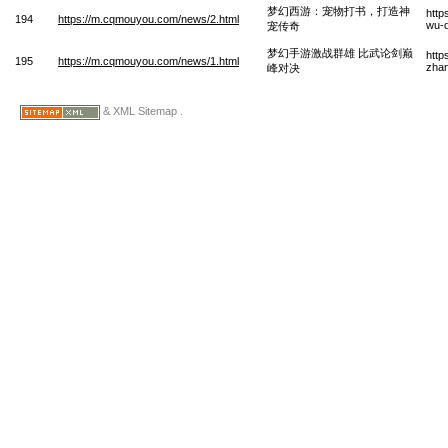
梦幻西游：宠物打书，打造神
http
194
https://m.cqmouyou.com/news/2.html
wu-
宠传奇
梦幻手游激战群雄 比武论剑巅
http
195
https://m.cqmouyou.com/news/1.html
zhan
峰对决
& XML Sitemap .