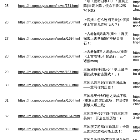
下载《使命召唤12》：重装上
http
25
https://m.cqmouyou.com/news/171.html
阵(重装上阵，使命召唤12续
hua
zhao
写下载)
http
上官婉儿怎么连招飞天(如何操
26
https://m.cqmouyou.com/works/170.html
me-l
作上官婉儿连招飞天？)
tian
上古卷轴5灵魂石(重生！再度
http
27
https://m.cqmouyou.com/works/169.html
探索上古卷轴5的神秘灵魂
ling
ling
石！)
上古卷轴5三大邪恶mod(重塑
http
28
https://m.cqmouyou.com/works/168.html
《上古卷轴5》的恶行：三个
san-
hou
诸侯mod)
三角洲特种部队6(「史上最华
http
29
https://m.cqmouyou.com/news/167.html
bu-d
丽的战争射击游戏！」)
三国风云再起(重返三国战场
http
30
https://m.cqmouyou.com/news/166.html
chon
——重写你的历史！)
三国群英传8幻想之圣战下载
http
31
https://m.cqmouyou.com/works/165.html
(重返三国虚幻战场：群英传8
8-hu
chan
新版火爆上线)
三国群英传3下载(下载三国群
http
32
https://m.cqmouyou.com/works/164.html
3-xi
英传3，开启全新历险！)
三国演义游戏(重返乱世：全新
http
33
https://m.cqmouyou.com/news/163.html
chon
三国演义游戏火热上线！)
三国杀激活码(获取三国杀激活