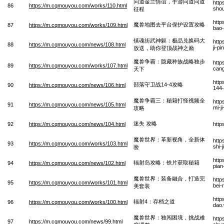
问道金兰情谊，手游问道问道
http
86
https://m.cqmouyou.com/works/110.html
sho
征程
http
魔兽地图去平台保护设置攻略
87
https://m.cqmouyou.com/works/109.html
bao-
镇魂街武神躯：极品兑换码大
http
88
https://m.cqmouyou.com/news/108.html
ji-p
放送，助你登顶战神之巅
魔兽争霸：隐藏种族战略独步
http
89
https://m.cqmouyou.com/works/107.html
cang
天下
http
部落守卫战14-4攻略
90
https://m.cqmouyou.com/news/106.html
144-
魔兽争霸三：秘籍打怪视频全
http
91
https://m.cqmouyou.com/news/105.html
mi-j
攻略
迷失 攻略
92
https://m.cqmouyou.com/news/104.html
http
魔兽世界：革新视角，全新体
http
93
https://m.cqmouyou.com/works/103.html
shi-
验
http
辐射岛攻略：铁片获取秘籍
94
https://m.cqmouyou.com/news/102.html
pian
魔兽世界：装备融合，打造完
http
95
https://m.cqmouyou.com/works/101.html
bei-
美套装
http
辐射4：存档之道
96
https://m.cqmouyou.com/works/100.html
dao
魔兽世界：独闯困境，挑战难
http
97
https://m.cqmouyou.com/news/99.html