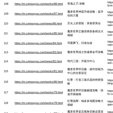
http
英魂之刃 攻略
108
https://m.cqmouyou.com/works/88.html
lyue
魔兽世界神器升级攻略：提升
http
109
https://m.cqmouyou.com/works/87.html
shen
你的力量
http
舌尖上的冒险：美食群英会
110
https://m.cqmouyou.com/news/86.html
xian
魔兽世界正服坐骑装备刷法大
http
111
https://m.cqmouyou.com/works/85.html
zuo-
揭秘
http
羽翼腾飞，问道仙途
112
https://m.cqmouyou.com/news/84.html
xian
http
魔兽世界战士快速挣金币攻略
113
https://m.cqmouyou.com/news/83.html
kuai
http
绝代三国：升级为中心
114
https://m.cqmouyou.com/news/82.html
wei-
魔兽世界怀旧服：操作技能为
http
115
https://m.cqmouyou.com/works/81.html
fu-c
中心的全新设定
红警：打造三级兵器的绝密策
http
116
https://m.cqmouyou.com/works/80.html
bing
略
魔兽世界怀旧服裁缝攻略：快
http
117
https://m.cqmouyou.com/works/79.html
fu-c
速升级秘籍
红警战网：钱多多地图攻略大
http
118
https://m.cqmouyou.com/works/78.html
qian
揭秘
魔兽世界姿态视角切换设置攻
http